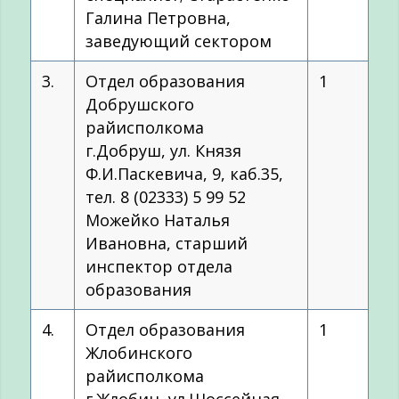
Галина Петровна,
заведующий сектором
3.
Отдел образования
1
Добрушского
райисполкома
г.Добруш, ул. Князя
Ф.И.Паскевича, 9, каб.35,
тел. 8 (02333) 5 99 52
Можейко Наталья
Ивановна, старший
инспектор отдела
образования
4.
Отдел образования
1
Жлобинского
райисполкома
г.Жлобин, ул.Шоссейная,