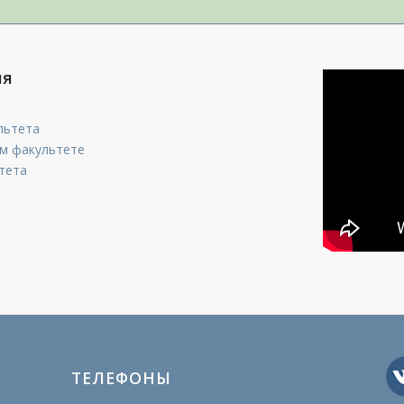
ия
льтета
м факультете
тета
ТЕЛЕФОНЫ