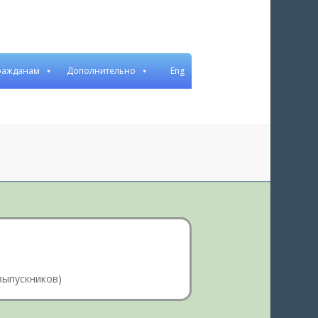
ражданам
Дополнительно
Eng
Рус
Бел
выпускников)