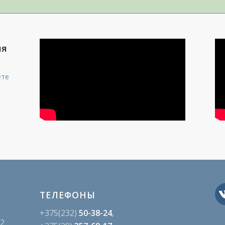
ия
ете
ТЕЛЕФОНЫ
+375(232)
50-38-24
,
02