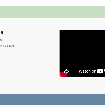
ия
в
х языков