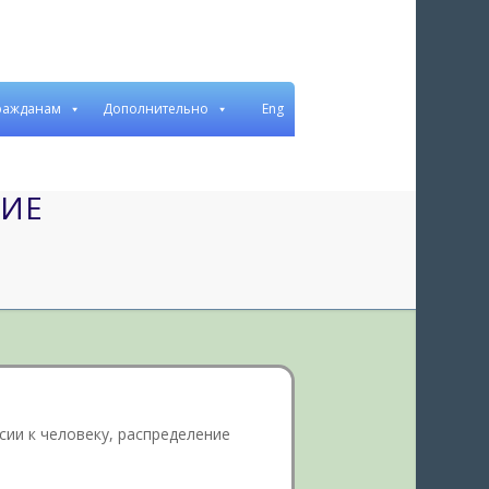
ражданам
Дополнительно
Eng
Рус
Бел
НИЕ
ии к человеку, распределение