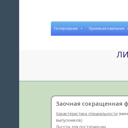
Тестирование
Приемная кампания
ЛИ
Заочная сокращенная 
Характеристика специальности
(мин
выпускников)
Льготы для поступающих